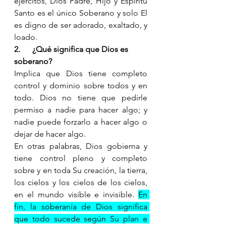
ejércitos, Dios Padre, Hijo y Espíritu 
Santo es el único Soberano y solo El 
es digno de ser adorado, exaltado, y 
loado.  
2.      
¿Qué significa que Dios es 
soberano? 
Implica que Dios tiene completo 
control y dominio sobre todos y en 
todo. Dios no tiene que pedirle 
permiso a nadie para hacer algo; y 
nadie puede forzarlo a hacer algo o 
dejar de hacer algo. 
En otras palabras, Dios gobierna y 
tiene control pleno y completo 
sobre y en toda Su creación, la tierra, 
los cielos y los cielos de los cielos, 
en el mundo visible e invisible. 
En 
fin, la soberanía de Dios significa 
que todo sucede según Su plan e 