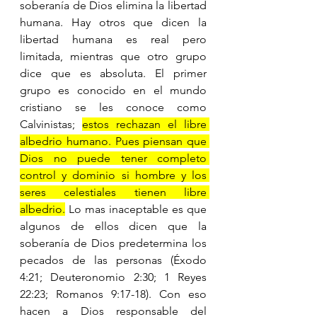
soberanía de Dios elimina la libertad 
humana. Hay otros que dicen la 
libertad humana es real pero 
limitada, mientras que otro grupo 
dice que es absoluta. El primer 
grupo es conocido en el mundo 
cristiano se les conoce como 
Calvinistas; 
estos rechazan el libre 
albedrio humano. Pues piensan que 
Dios no puede tener completo 
control y dominio si hombre y los 
seres celestiales tienen libre 
albedrio.
 Lo mas inaceptable es que 
algunos de ellos dicen que la 
soberanía de Dios predetermina los 
pecados de las personas (Éxodo 
4:21; Deuteronomio 2:30; 1 Reyes 
22:23; Romanos 9:17-18). Con eso 
hacen a Dios responsable del 