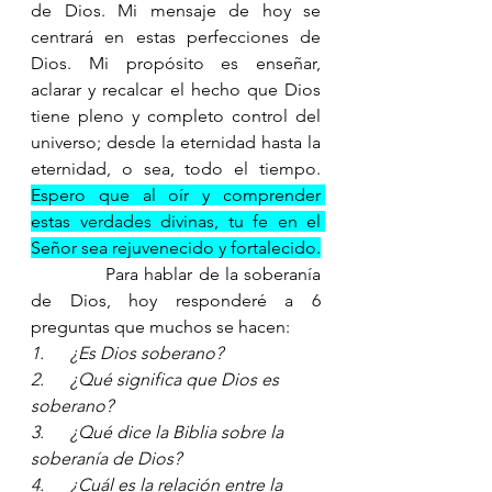
de Dios. Mi mensaje de hoy se 
centrará en estas perfecciones de 
Dios. Mi propósito es enseñar, 
aclarar y recalcar el hecho que Dios 
tiene pleno y completo control del 
universo; desde la eternidad hasta la 
eternidad, o sea, todo el tiempo.   
Espero que al oír y comprender 
estas verdades divinas, tu fe en el 
Señor sea rejuvenecido y fortalecido.
             Para hablar de la soberanía 
de Dios, hoy responderé a 6 
preguntas que muchos se hacen: 
1.      
¿Es Dios soberano? 
2.      
¿Qué significa que Dios es 
soberano? 
3.      
¿Qué dice la Biblia sobre la 
soberanía de Dios?
4.      
¿Cuál es la relación entre la 