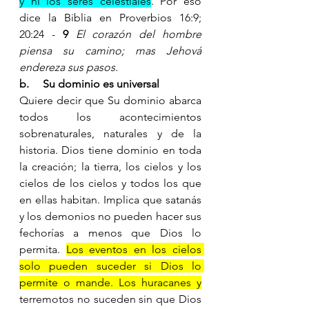
y ni los seres celestiales
. Por eso 
dice la Biblia en Proverbios 16:9; 
20:24 - 
9 
El corazón del hombre 
piensa su camino; mas Jehová 
endereza sus pasos.
b.     Su dominio es universal 
Quiere decir que Su dominio abarca 
todos los acontecimientos 
sobrenaturales, naturales y de la 
historia. Dios tiene dominio en toda 
la creación; la tierra, los cielos y los 
cielos de los cielos y todos los que 
en ellas habitan. Implica que satanás 
y los demonios no pueden hacer sus 
fechorías a menos que Dios lo 
permita. 
Los eventos en los cielos 
solo pueden suceder si Dios lo 
permite o mande. Los huracanes y
terremotos no suceden sin que Dios 