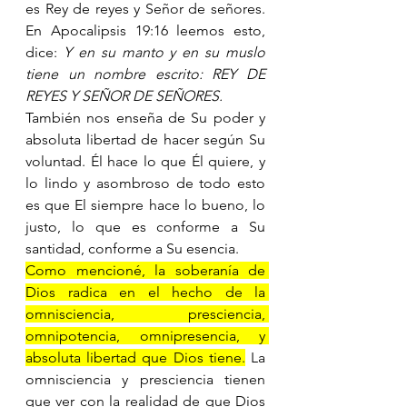
es Rey de reyes y Señor de señores. 
En Apocalipsis 19:16 leemos esto, 
dice: 
Y en su manto y en su muslo 
tiene un nombre escrito: REY DE 
REYES Y SEÑOR DE SEÑORES. 
También nos enseña de Su poder y 
absoluta libertad de hacer según Su 
voluntad. Él hace lo que Él quiere, y 
lo lindo y asombroso de todo esto 
es que El siempre hace lo bueno, lo 
justo, lo que es conforme a Su 
santidad, conforme a Su esencia. 
Como mencioné, la soberanía de 
Dios radica en el hecho de la 
omnisciencia, presciencia, 
omnipotencia, omnipresencia, y 
absoluta libertad que Dios tiene.
 La 
omnisciencia y presciencia tienen 
que ver con la realidad de que Dios 