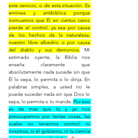
este servicio, o de esta situación. Es 
errónea y antibíblica porque 
insinuamos que Él en ciertos casos 
pierde el control, ya sea por causa 
de los hechos de la naturaleza, 
nuestro libre albedrio o por causa 
del diablo y sus demonios.
 Mi 
estimado oyente, la Biblia nos 
enseña claramente que 
absolutamente nada sucede sin que 
Él lo sepa, lo permita o lo dirija. En 
palabras simples, a usted no le 
puede suceder nada sin que Dios lo 
sepa, lo permita o lo mande. 
Por eso 
es de mas que tú y yo nos 
preocupemos por tantas cosas, las 
cuales no tenemos control; ni 
nosotros, ni el gobierno, ni la ciencia 