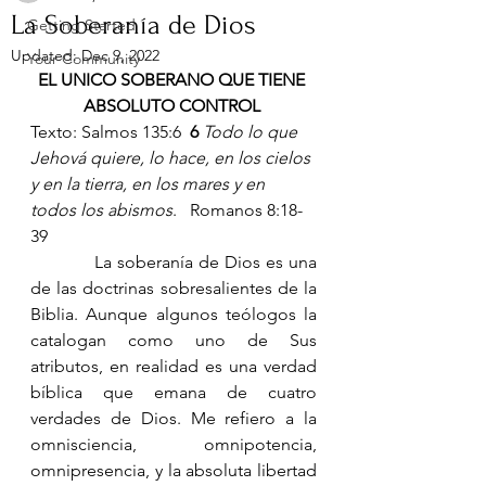
La Soberanía de Dios
Getting Started
Updated:
Dec 9, 2022
Your Community
EL UNICO SOBERANO QUE TIENE 
ABSOLUTO CONTROL 
Texto: Salmos 135:6  
6 
Todo lo que 
Jehová quiere, lo hace, en los cielos 
y en la tierra, en los mares y en 
todos los abismos
.   
Romanos 8:18-
39
            La soberanía de Dios es una 
de las doctrinas sobresalientes de la 
Biblia. Aunque algunos teólogos la 
catalogan como uno de Sus 
atributos, en realidad es una verdad 
bíblica que emana de cuatro 
verdades de Dios. Me refiero a la 
omnisciencia, omnipotencia, 
omnipresencia, y la absoluta libertad 