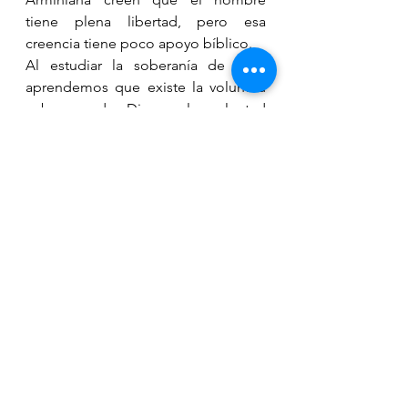
tiene plena libertad, pero esa 
creencia tiene poco apoyo bíblico. 
Al estudiar la soberanía de Dios 
aprendemos que existe la voluntad 
soberana de Dios y la voluntad 
permisible de Dios. La voluntad 
soberana de Dios siempre se 
cumple. Refiriéndose a eso, el Salmo 
115:3 dice: 
Nuestro Dios esta en los 
cielos; El hace lo que le place
. Y en 
Isaías 46:10 dice el Señor: 
Mi 
propósito será establecido y todo lo 
que quiero realizare
. 
La voluntad 
permisible 
es aquella voluntad de 
Dios que permite al ser humano la 
libertad de decidir. 
A esta voluntad 
se refiere la Biblia cuando dice en 1 
Timoteo 2:4 cuando dice que
Su 